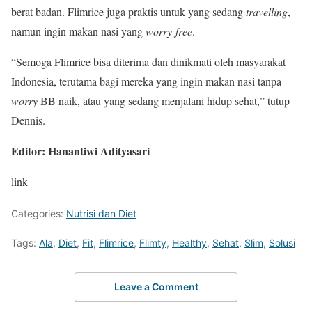
berat badan. Flimrice juga praktis untuk yang sedang
travelling
,
namun ingin makan nasi yang
worry-free
.
“Semoga Flimrice bisa diterima dan dinikmati oleh masyarakat
Indonesia, terutama bagi mereka yang ingin makan nasi tanpa
worry
BB naik, atau yang sedang menjalani hidup sehat,” tutup
Dennis.
Editor: Hanantiwi Adityasari
link
Categories:
Nutrisi dan Diet
Tags:
Ala
,
Diet
,
Fit
,
Flimrice
,
Flimty
,
Healthy
,
Sehat
,
Slim
,
Solusi
Leave a Comment