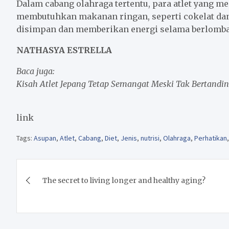
Dalam cabang olahraga tertentu, para atlet yang 
membutuhkan makanan ringan, seperti cokelat dan
disimpan dan memberikan energi selama berlomba
NATHASYA ESTRELLA
Baca juga:
Kisah Atlet Jepang Tetap Semangat Meski Tak Bertandin
link
Tags:
Asupan
,
Atlet
,
Cabang
,
Diet
,
Jenis
,
nutrisi
,
Olahraga
,
Perhatikan
Post
The secret to living longer and healthy aging?
navigation