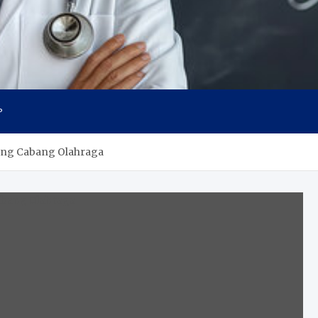
s
P
ntung Cabang Olahraga