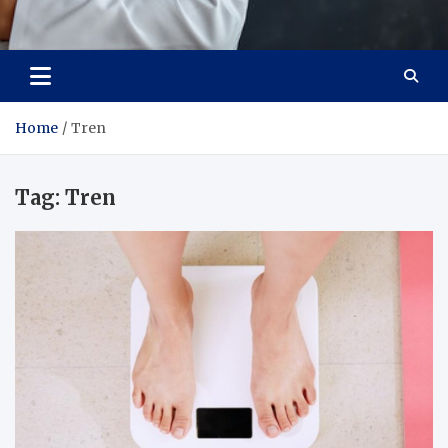
Adaptive Health Solutions
Healthy for Better Life
Home
Tren
Tag:
Tren